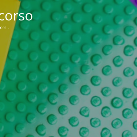
 corso
orsi.