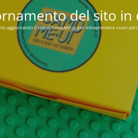
rnamento del sito in
mo aggiornando il sito di CampMeUp per intraprendere nuovi perc