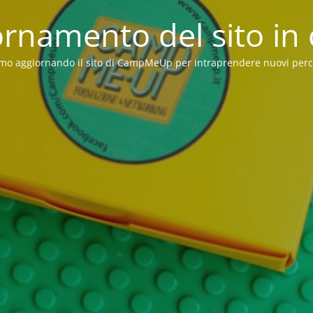
rnamento del sito in
mo aggiornando il sito di CampMeUp per intraprendere nuovi perc