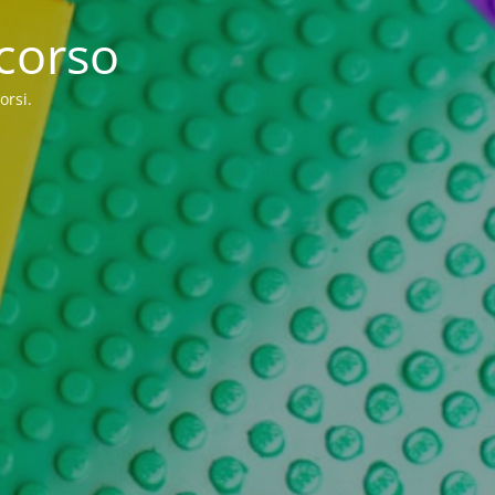
 corso
orsi.