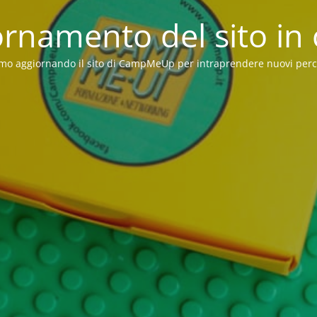
rnamento del sito in
mo aggiornando il sito di CampMeUp per intraprendere nuovi perc