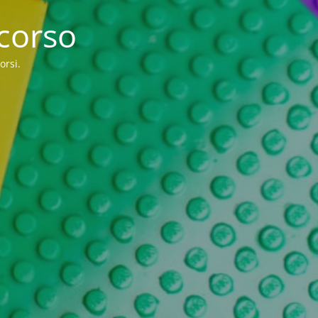
 corso
orsi.