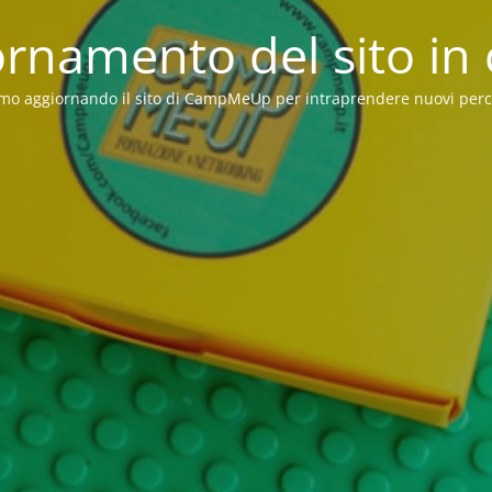
rnamento del sito in
mo aggiornando il sito di CampMeUp per intraprendere nuovi perc