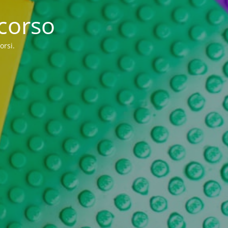
 corso
orsi.